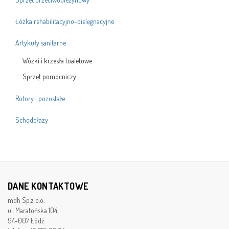
Łóżka rehabilitacyjno-pielęgnacyjne
Artykuły sanitarne
Wózki i krzesła toaletowe
Sprzęt pomocniczy
Rotory i pozostałe
Schodołazy
DANE KONTAKTOWE
mdh Sp.z o.o.
ul. Maratońska 104
94-007 Łódź