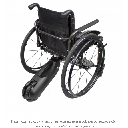
Prezentowane produkty na stronie mogą nieznacznie odbiegać od rzeczywistości,
tolerancja wymiarów +/- 1 cm oraz wagi +/- 5 %.