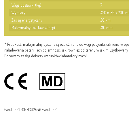
Waga dostawki (kg)
7
Wymiary
470 x 150 x 200 
Zasięg energetyczny
20 km
Maksymalny rozstaw sztangi
410 mm
* Prędkość, maksymalny dystans są uzależnione od wagi pacjenta, ciśnienia w op
naładowania baterii i ich pojemności, jak również od terenu w jakim użytkowany 
Podawany zasięg dotyczy warunków laboratoryjnych!
{youtube}trCNH3U2FcA{/youtube}