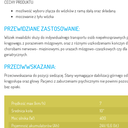
CECHY PRODUKTU:
możliwość wyboru złącza do wózków z ramą stałą oraz składaną
mocowanie z tyłu wózka
PRZEWIDZIANE ZASTOSOWANIE:
Wózek inwalidzki służy do indywidualnego transportu osób niepełnosprawnych p
kręgowego, z porażeniem mózgowym, oraz z różnymi uszkodzeniami kończyn d
chorobami nerwowo- mięśniowymi, po urazach mózgowo-czaszkowych czy dla
geriatrycznych.
PRZECIWWSKAZANIA:
Przeciwwskazania do pozycji siedzącej. Stany wymagające stabilizacji górnego o
kręgosłupa oraz głowy. Pacjenci z zaburzeniami psychicznymi nie powinni poz
bez opieki.
Prędkość max (km/h)
7
Średnica koła
10"
Moc silnika (W)
400
Pojemność akumulatorów (Ah)
24V/6,6 (lit.)